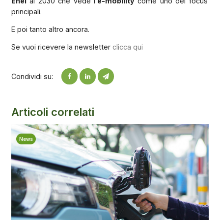
Enel
al 2030 che vede l’
e-mobility
come uno dei focus
principali.
E poi tanto altro ancora.
Se vuoi ricevere la newsletter
clicca qui
Condividi su:
Articoli correlati
News