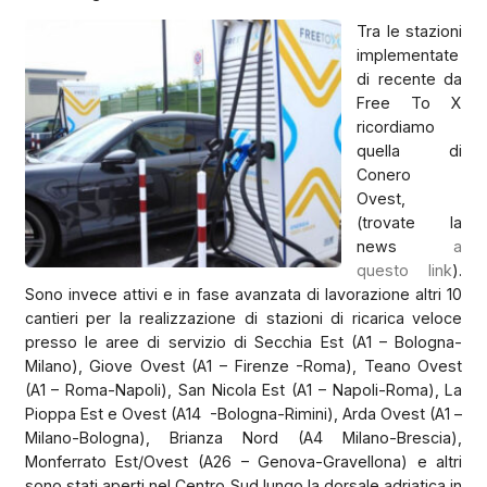
Tra le stazioni
implementate
di recente da
Free To X
ricordiamo
quella di
Conero
Ovest,
(trovate la
news
a
questo link
).
Sono invece attivi e in fase avanzata di lavorazione altri 10
cantieri per la realizzazione di stazioni di ricarica veloce
presso le aree di servizio di Secchia Est (A1 – Bologna-
Milano), Giove Ovest (A1 – Firenze -Roma), Teano Ovest
(A1 – Roma-Napoli), San Nicola Est (A1 – Napoli-Roma), La
Pioppa Est e Ovest (A14 -Bologna-Rimini), Arda Ovest (A1 –
Milano-Bologna), Brianza Nord (A4 Milano-Brescia),
Monferrato Est/Ovest (A26 – Genova-Gravellona) e altri
sono stati aperti nel Centro Sud lungo la dorsale adriatica in