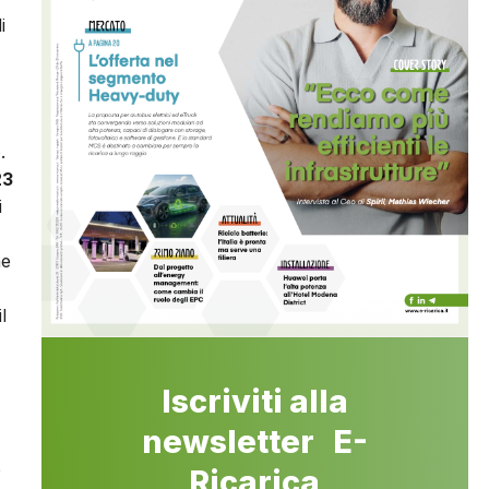
i
.
23
i
he
l
Iscriviti alla
newsletter E-
o
Ricarica