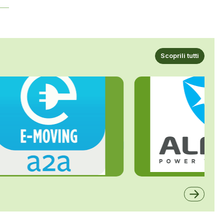
Scoprili tutti
ALFE
A2A