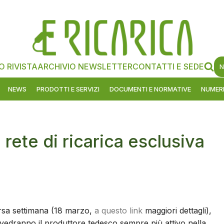
O RIVISTA
ARCHIVIO NEWSLETTER
CONTATTI E SEDE
N
NEWS
PRODOTTI E SERVIZI
DOCUMENTI E NORMATIVE
NUMERI
rete di ricarica esclusiva
orsa settimana (18 marzo,
a questo link
maggiori dettagli),
 vedranno il produttore tedesco sempre più attivo nella