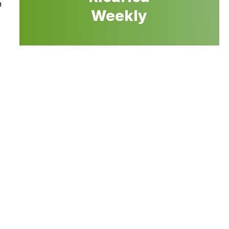
a
Weekly