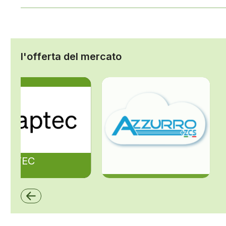
l'offerta del mercato
ZAPTEC
ZCS Azzurro