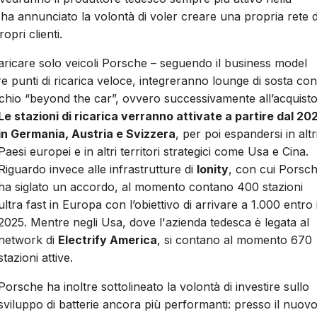
o, ha annunciato la volontà di voler creare una propria rete d
opri clienti.
icaricare solo veicoli Porsche – seguendo il business model
e punti di ricarica veloce, integreranno lounge di sosta con
archio “beyond the car”, ovvero successivamente all’acquisto
Le stazioni di ricarica verranno attivate a partire dal 20
in Germania, Austria e Svizzera
, per poi espandersi in altr
Paesi europei e in altri territori strategici come Usa e Cina.
Riguardo invece alle infrastrutture di
Ionity
, con cui Porsc
ha siglato un accordo, al momento contano 400 stazioni
ultra fast in Europa con l’obiettivo di arrivare a 1.000 entro i
2025. Mentre negli Usa, dove l'azienda tedesca è legata al
network di
Electrify America
, si contano al momento 670
stazioni attive.
Porsche ha inoltre sottolineato la volontà di investire sullo
sviluppo di batterie ancora più performanti: presso il nuov