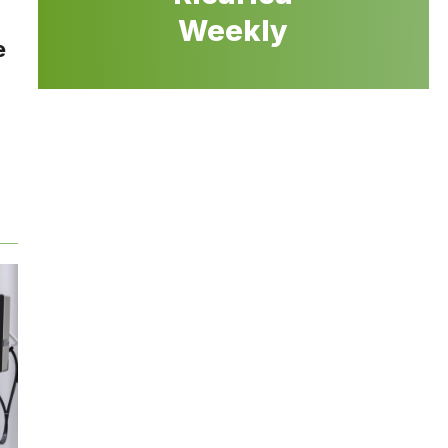
Weekly
e