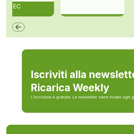
ZAPTEC
ZCS Azzurro
Iscriviti alla newslet
Ricarica Weekly
L’iscrizione è gratuita. La newsletter viene inviato ogni 