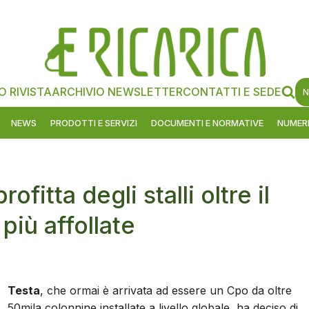
O RIVISTA
ARCHIVIO NEWSLETTER
CONTATTI E SEDE
N
NEWS
PRODOTTI E SERVIZI
DOCUMENTI E NORMATIVE
NUMERI
fitta degli stalli oltre il
più affollate
Testa
, che ormai è arrivata ad essere un Cpo da oltre
50mila colonnine installate a livello globale, ha deciso di