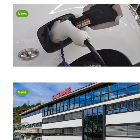
News
News