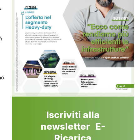
,
à
no
Iscriviti alla
newsletter E-
Ricarica