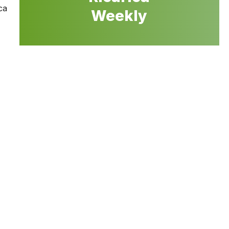
ica
Weekly