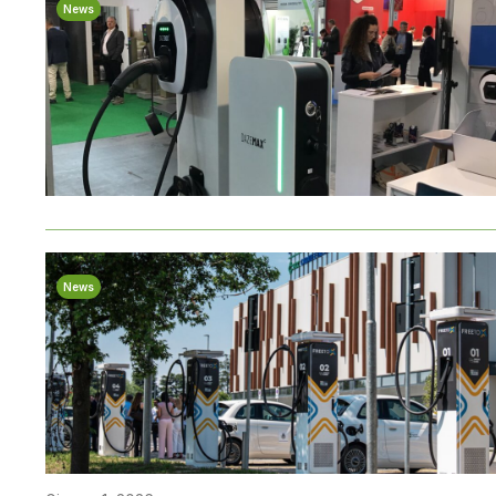
News
News