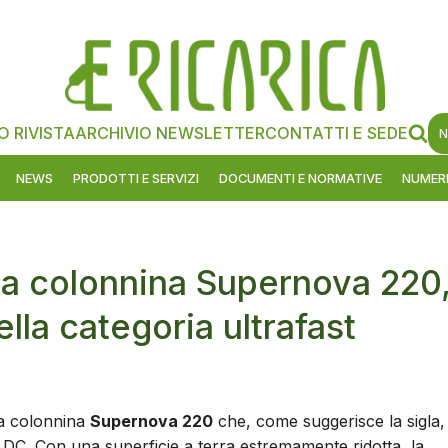
O RIVISTA
ARCHIVIO NEWSLETTER
CONTATTI E SEDE
N
NEWS
PRODOTTI E SERVIZI
DOCUMENTI E NORMATIVE
NUMERI
va colonnina Supernova 220
lla categoria ultrafast
va colonnina
Supernova 220
che, come suggerisce la sigla,
 DC. Con una superficie a terra estremamente ridotta, la