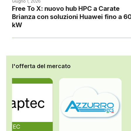
Giugno 1, 2026
Free To X: nuovo hub HPC a Carate
Brianza con soluzioni Huawei fino a 6
kW
l'offerta del mercato
ZAPTEC