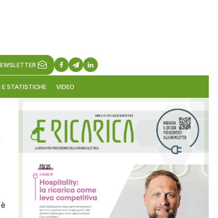
EWSLETTER
 E STATISTICHE
VIDEO
,
 è