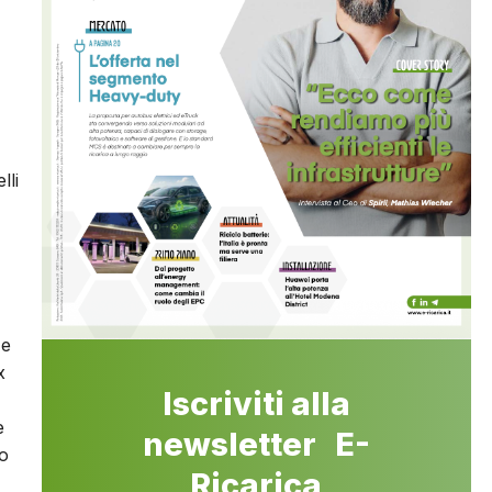
lli
 e
x
Iscriviti alla
e
newsletter E-
no
Ricarica