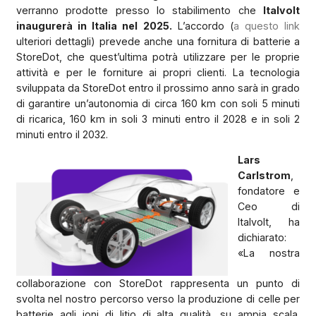
verranno prodotte presso lo stabilimento che
Italvolt
inaugurerà in Italia nel 2025.
L’accordo (
a questo link
ulteriori dettagli) prevede anche una fornitura di batterie a
StoreDot, che quest’ultima potrà utilizzare per le proprie
attività e per le forniture ai propri clienti. La tecnologia
sviluppata da StoreDot entro il prossimo anno sarà in grado
di garantire un’autonomia di circa 160 km con soli 5 minuti
di ricarica, 160 km in soli 3 minuti entro il 2028 e in soli 2
minuti entro il 2032.
Lars
Carlstrom
,
fondatore e
Ceo di
Italvolt, ha
dichiarato:
«La nostra
collaborazione con StoreDot rappresenta un punto di
svolta nel nostro percorso verso la produzione di celle per
batterie agli ioni di litio di alta qualità, su ampia scala.