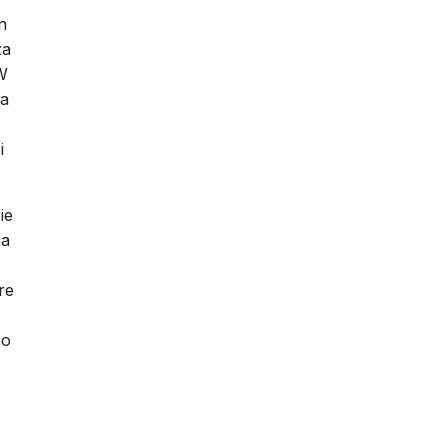
n
za
kW
ia
i
ie
ca
re
no