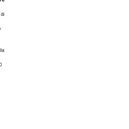
di
e
la
0
)