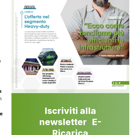
e
a
n
Iscriviti alla
re
newsletter E-
Ricarica