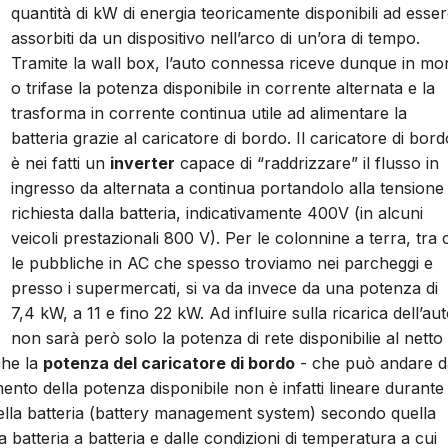
quantità di kW di energia teoricamente disponibili ad esse
assorbiti da un dispositivo nell’arco di un’ora di tempo.
Tramite la wall box, l’auto connessa riceve dunque in m
o trifase la potenza disponibile in corrente alternata e la
trasforma in corrente continua utile ad alimentare la
batteria grazie al caricatore di bordo. Il caricatore di bord
è nei fatti un
inverter
capace di “raddrizzare” il flusso in
ingresso da alternata a continua portandolo alla tensione
richiesta dalla batteria, indicativamente 400V (in alcuni
veicoli prestazionali 800 V). Per le colonnine a terra, tra 
le pubbliche in AC che spesso troviamo nei parcheggi e
presso i supermercati, si va da invece da una potenza di
7,4 kW, a 11 e fino 22 kW. Ad influire sulla ricarica dell’au
non sarà però solo la potenza di rete disponibilie al netto
nche la
potenza del caricatore di bordo
- che può andare d
ento della potenza disponibile non è infatti lineare durante
 della batteria (battery management system) secondo quella
a batteria a batteria e dalle condizioni di temperatura a cui