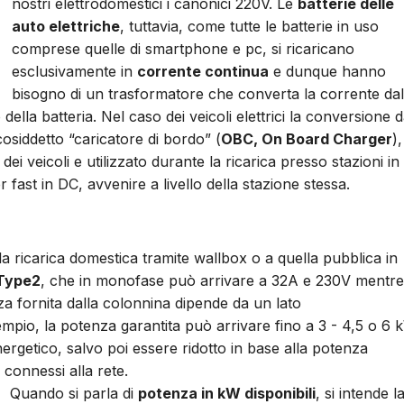
nostri elettrodomestici i canonici 220V.
Le
batterie delle
auto elettriche
, tuttavia, come tutte le batterie in uso
comprese quelle di smartphone e pc, si ricaricano
esclusivamente in
corrente continua
e dunque hanno
bisogno di un trasformatore che converta la corrente dal
 della batteria. Nel caso dei veicoli elettrici la conversione 
cosiddetto “caricatore di bordo” (
OBC, On Board Charger
),
dei veicoli e utilizzato durante la ricarica presso stazioni in
 fast in DC, avvenire a livello della stazione stessa.
alla ricarica domestica tramite wallbox o a quella pubblica in
Type2
, che in monofase può arrivare a 32A e 230V mentre
za fornita dalla colonnina dipende da un lato
sempio, la potenza garantita può arrivare fino a 3 - 4,5 o 6
nergetico, salvo poi essere ridotto in base alla potenza
 connessi alla rete.
Quando si parla di
potenza in kW disponibili
, si intende l