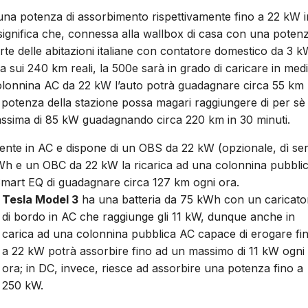
 una potenza di assorbimento rispettivamente fino a 22 kW i
ignifica che, connessa alla wallbox di casa con una poten
rte delle abitazioni italiane con contatore domestico da 3 
a sui 240 km reali, la 500e sarà in grado di caricare in med
colonnina AC da 22 kW l’auto potrà guadagnare circa 55 km
otenza della stazione possa magari raggiungere di per sè 
ssima di 85 kW guadagnando circa 220 km in 30 minuti.
ente in AC e dispone di un OBS da 22 kW (opzionale, dì ser
 kWh e un OBC da 22 kW la ricarica ad una colonnina pubbli
Smart EQ di guadagnare circa 127 km ogni ora.
Tesla Model 3
ha una batteria da 75 kWh con un caricato
di bordo in AC che raggiunge gli 11 kW, dunque anche in
carica ad una colonnina pubblica AC capace di erogare fi
a 22 kW potrà assorbire fino ad un massimo di 11 kW ogni
ora; in DC, invece, riesce ad assorbire una potenza fino a
250 kW.