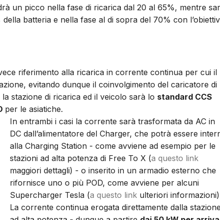
edrà un picco nella fase
di ricarica dal 20 al 65%, mentre sa
 della batteria e nella fase al di sopra del 70% con l’obietti
nvece riferimento alla ricarica in corrente continua per cui il
zione, evitando dunque il coinvolgimento del caricatore di
la stazione di ricarica ed il veicolo sarà lo
standard CCS
O
per le asiatiche.
In entrambi i casi la corrente sarà trasformata da AC in
DC dall’alimentatore del Charger, che potrà essere inter
alla Charging Station - come avviene ad esempio per le
stazioni ad alta potenza di Free To X (
a questo link
maggiori dettagli) - o inserito in un armadio esterno che
rifornisce uno o più POD, come avviene per alcuni
Supercharger Tesla (
a questo link
ulteriori informazioni)
La corrente continua erogata direttamente dalla stazion
ad alta potenza - dunque a partire
dai 50 kW per arriva