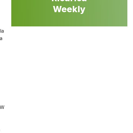
Weekly
la
da
 kW
a