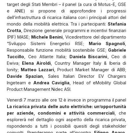
target degli Stati Membri – il panel (a cura di Motus-E, GSE
e ANIE) si propone di approfondire i progressi
dell’infrastruttura di ricarica italiana con i principali attori del
mondo della mobilità elettrica. Tra i partecipanti:
Stefania
Crotta
, Direzione generale programmi e incentivi finanziari
(PIF) MASE;
Michele Benini
, Vicedirettore del dipartimento
“Sviluppo Sistemi Energetici RSE;
Mario Spagnoli
,
Responsabile funzione mobilità sostenibile GSE;
Gabriele
Tuccillo
, Ceo Atlante Italia;
Daniela Biscarini
, Ceo di
Ewiva;
Elena Airoldi
, Country Manager Italy & Iberia di
Ionity;
Matteo Lazzari
, Product Market Manager di ABB;
Davide Spazian
, Sales Italian Director EV Chargers
Ingeteam e
Andrea Caviglia
, Head of eMobility Global
Product Management Nidec ASI.
Venerdì 7 marzo alle ore 12 è invece in programma il panel
La ricarica privata delle auto elettriche: un’opportunità
per aziende, condomini e attività commerciali
, che
esplorerà nel dettaglio ogni aspetto della ricarica privata,
rispondendo a tutti i possibili quesiti degli stakeholder
coinvolti. Prenderanno parte all’incontro
Filippo Aparo
,