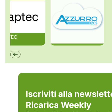
ZAPTEC
ZCS Azzurro
Iscriviti alla newslet
Ricarica Weekly