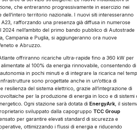
zazione, che entreranno progressivamente in esercizio nei
ell’intero territorio nazionale. I nuovi siti interesseranno
 e A23, rafforzando una presenza già diffusa in numerose
nel 2024 nell’ambito del primo bando pubblico di Autostrade
na, Campania e Puglia, si aggiungeranno ora nuove
, Veneto e Abruzzo.
Atlante offriranno ricariche ultra-rapide fino a 360 kW per
 alimentate al 100% da energia rinnovabile, consentendo di
utonomia in pochi minuti e di integrare la ricarica nel tem
 infrastrutture sono progettate anche in un’ottica di
 e resilienza del sistema elettrico, grazie all’integrazione di
tovoltaiche per la produzione di energia in loco e di sistemi 
ergetico. Ogni stazione sarà dotata di
EnergyArk
, il sistem
proprietario sviluppato dalla capogruppo
TCC Group
nsato per garantire elevati standard di sicurezza e
operative, ottimizzando i flussi di energia e riducendo