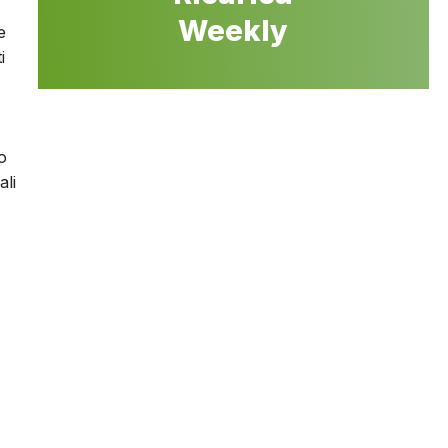
Weekly
e
i
o
ali