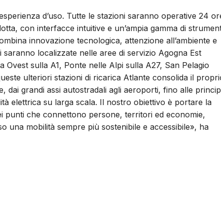
ll’esperienza d’uso. Tutte le stazioni saranno operative 24 or
dotta, con interfacce intuitive e un’ampia gamma di strument
ombina innovazione tecnologica, attenzione all’ambiente e
oni saranno localizzate nelle aree di servizio Agogna Est
a Ovest sulla A1, Ponte nelle Alpi sulla A27, San Pelagio
ste ulteriori stazioni di ricarica Atlante consolida il propri
dai grandi assi autostradali agli aeroporti, fino alle princip
tà elettrica su larga scala. Il nostro obiettivo è portare la
nei punti che connettono persone, territori ed economie,
 una mobilità sempre più sostenibile e accessibile», ha