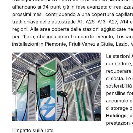
affiancano ai 94 punti già in fase avanzata di realiz
prossimi mesi, contribuendo a una copertura capillare d
tratti chiave delle autostrade A1, A26, A13, A27, A14
regioni. Alle aree coperte dalle stazioni aggiudicate 
per l’Italia, che includono Lombardia, Veneto, Tosca
installazioni in Piemonte, Friuli-Venezia Giulia, Lazio
Le stazioni 
connettore,
recuperare a
di sosta. Le
sostenibilità
pensiline fo
accumulo en
di storage 
Holdings,
pe
prestazioni 
l’impatto sulla rete.