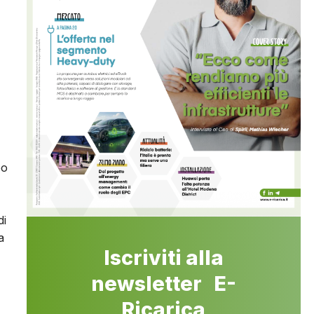
po
di
a
Iscriviti alla
newsletter E-
Ricarica