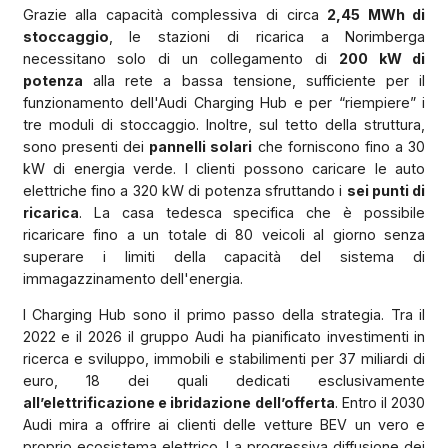
Grazie alla capacità complessiva di circa
2,45 MWh di
stoccaggio
, le stazioni di ricarica a Norimberga
necessitano solo di un collegamento di
200 kW di
potenza
alla rete a bassa tensione, sufficiente per il
funzionamento dell'Audi Charging Hub e per “riempiere” i
tre moduli di stoccaggio. Inoltre, sul tetto della struttura,
sono presenti dei
pannelli solari
che forniscono fino a 30
kW di energia verde. I clienti possono caricare le auto
elettriche fino a 320 kW di potenza sfruttando i
sei punti di
ricarica
. La casa tedesca specifica che è possibile
ricaricare fino a un totale di 80 veicoli al giorno senza
superare i limiti della capacità del sistema di
immagazzinamento dell'energia.
I Charging Hub sono il primo passo della strategia. Tra il
2022 e il 2026 il gruppo Audi ha pianificato investimenti in
ricerca e sviluppo, immobili e stabilimenti per 37 miliardi di
euro, 18 dei quali dedicati esclusivamente
all’elettrificazione e ibridazione dell’offerta
. Entro il 2030
Audi mira a offrire ai clienti delle vetture BEV un vero e
proprio ecosistema elettrico. La progressiva diffusione dei