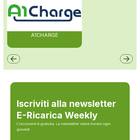
A1CHARGE
Iscriviti alla newsletter
E-Ricarica Weekly
L’iscrizione è gratuita. La newsletter viene inviato ogni
giovedì