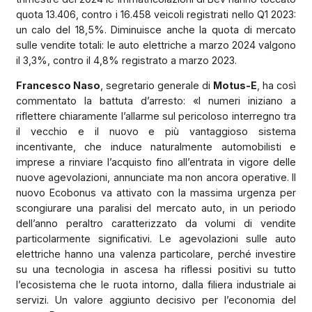
quota 13.406, contro i 16.458 veicoli registrati nello Q1 2023:
un calo del 18,5%. Diminuisce anche la quota di mercato
sulle vendite totali: le auto elettriche a marzo 2024 valgono
il 3,3%, contro il 4,8% registrato a marzo 2023.
Francesco Naso
, segretario generale di
Motus-E
, ha così
commentato la battuta d’arresto: «I numeri iniziano a
riflettere chiaramente l’allarme sul pericoloso interregno tra
il vecchio e il nuovo e più vantaggioso sistema
incentivante, che induce naturalmente automobilisti e
imprese a rinviare l’acquisto fino all’entrata in vigore delle
nuove agevolazioni, annunciate ma non ancora operative. Il
nuovo Ecobonus va attivato con la massima urgenza per
scongiurare una paralisi del mercato auto, in un periodo
dell’anno peraltro caratterizzato da volumi di vendite
particolarmente significativi. Le agevolazioni sulle auto
elettriche hanno una valenza particolare, perché investire
su una tecnologia in ascesa ha riflessi positivi su tutto
l’ecosistema che le ruota intorno, dalla filiera industriale ai
servizi. Un valore aggiunto decisivo per l’economia del