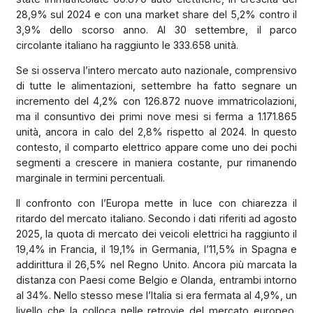
28,9% sul 2024 e con una market share del 5,2% contro il
3,9% dello scorso anno. Al 30 settembre, il parco
circolante italiano ha raggiunto le 333.658 unità.
Se si osserva l’intero mercato auto nazionale, comprensivo
di tutte le alimentazioni, settembre ha fatto segnare un
incremento del 4,2% con 126.872 nuove immatricolazioni,
ma il consuntivo dei primi nove mesi si ferma a 1.171.865
unità, ancora in calo del 2,8% rispetto al 2024. In questo
contesto, il comparto elettrico appare come uno dei pochi
segmenti a crescere in maniera costante, pur rimanendo
marginale in termini percentuali.
Il confronto con l’Europa mette in luce con chiarezza il
ritardo del mercato italiano. Secondo i dati riferiti ad agosto
2025, la quota di mercato dei veicoli elettrici ha raggiunto il
19,4% in Francia, il 19,1% in Germania, l’11,5% in Spagna e
addirittura il 26,5% nel Regno Unito. Ancora più marcata la
distanza con Paesi come Belgio e Olanda, entrambi intorno
al 34%. Nello stesso mese l’Italia si era fermata al 4,9%, un
livello che la colloca nelle retrovie del mercato europeo,