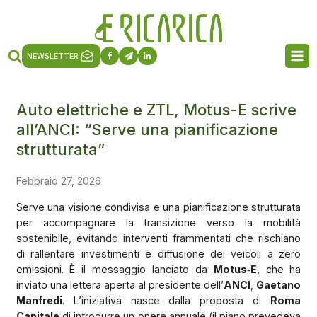
NEWSLETTER
Auto elettriche e ZTL, Motus-E scrive
all’ANCI: “Serve una pianificazione
strutturata”
Febbraio 27, 2026
Serve una visione condivisa e una pianificazione strutturata
per accompagnare la transizione verso la mobilità
sostenibile, evitando interventi frammentati che rischiano
di rallentare investimenti e diffusione dei veicoli a zero
emissioni. È il messaggio lanciato da
Motus‑E
, che ha
inviato una lettera aperta al presidente dell’
ANCI
,
Gaetano
Manfredi
. L’iniziativa nasce dalla proposta di
Roma
Capitale
di introdurre un onere annuale (il piano prevedeva