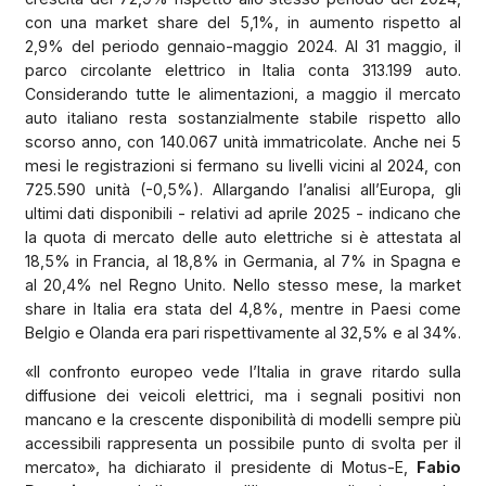
con una market share del 5,1%, in aumento rispetto al
2,9% del periodo gennaio-maggio 2024. Al 31 maggio, il
parco circolante elettrico in Italia conta 313.199 auto.
Considerando tutte le alimentazioni, a maggio il mercato
auto italiano resta sostanzialmente stabile rispetto allo
scorso anno, con 140.067 unità immatricolate. Anche nei 5
mesi le registrazioni si fermano su livelli vicini al 2024, con
725.590 unità (-0,5%). Allargando l’analisi all’Europa, gli
ultimi dati disponibili - relativi ad aprile 2025 - indicano che
la quota di mercato delle auto elettriche si è attestata al
18,5% in Francia, al 18,8% in Germania, al 7% in Spagna e
al 20,4% nel Regno Unito. Nello stesso mese, la market
share in Italia era stata del 4,8%, mentre in Paesi come
Belgio e Olanda era pari rispettivamente al 32,5% e al 34%.
«Il confronto europeo vede l’Italia in grave ritardo sulla
diffusione dei veicoli elettrici, ma i segnali positivi non
mancano e la crescente disponibilità di modelli sempre più
accessibili rappresenta un possibile punto di svolta per il
mercato», ha dichiarato il presidente di Motus-E,
Fabio