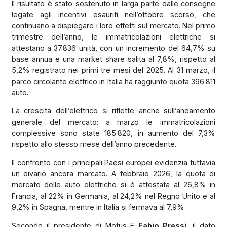
Il risultato è stato sostenuto in larga parte dalle consegne
legate agli incentivi esauriti nell’ottobre scorso, che
continuano a dispiegare i loro effetti sul mercato. Nel primo
trimestre dell’anno, le immatricolazioni elettriche si
attestano a 37.836 unità, con un incremento del 64,7% su
base annua e una market share salita al 7,8%, rispetto al
5,2% registrato nei primi tre mesi del 2025. Al 31 marzo, il
parco circolante elettrico in Italia ha raggiunto quota 396.811
auto.
La crescita dell’elettrico si riflette anche sull’andamento
generale del mercato: a marzo le immatricolazioni
complessive sono state 185.820, in aumento del 7,3%
rispetto allo stesso mese dell’anno precedente.
Il confronto con i principali Paesi europei evidenzia tuttavia
un divario ancora marcato. A febbraio 2026, la quota di
mercato delle auto elettriche si è attestata al 26,8% in
Francia, al 22% in Germania, al 24,2% nel Regno Unito e al
9,2% in Spagna, mentre in Italia si fermava al 7,9%.
Secondo il presidente di Motus-E
Fabio Pressi
, il dato