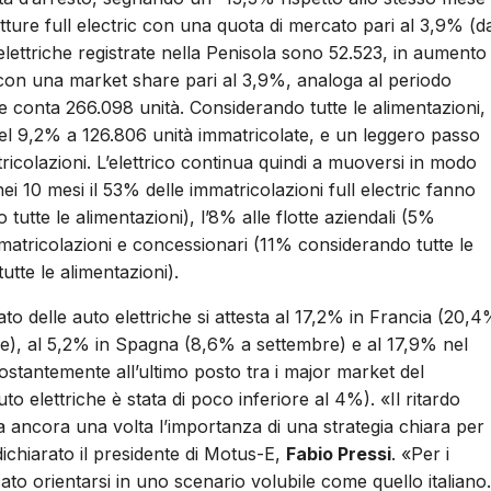
ture full electric con una quota di mercato pari al 3,9% (d
elettriche registrate nella Penisola sono 52.523, in aumento
 con una market share pari al 3,9%, analoga al periodo
e conta 266.098 unità. Considerando tutte le alimentazioni, i
del 9,2% a 126.806 unità immatricolate, e un leggero passo
ricolazioni.
L
’elettrico continua quindi a muoversi in modo
i 10 mesi il 53% delle immatricolazioni full electric fanno
 tutte le alimentazioni), l’8% alle flotte aziendali (5%
mmatricolazioni e concessionari (11% considerando tutte le
utte le alimentazioni).
to delle auto elettriche si attesta al 17,2% in Francia (20,
e), al 5,2% in Spagna (8,6% a settembre) e al 17,9% nel
ostantemente all’ultimo posto tra i major market del
uto elettriche è stata di poco inferiore al 4%).
«Il ritardo
nzia ancora una volta l’importanza di una strategia chiara per
 dichiarato il presidente di Motus-E,
Fabio Pressi
. «Per i
to orientarsi in uno scenario volubile come quello italiano.