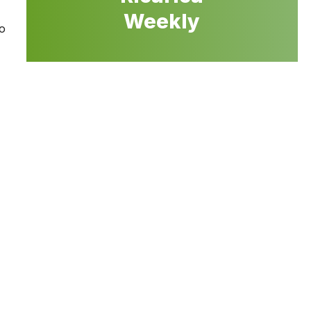
Weekly
do