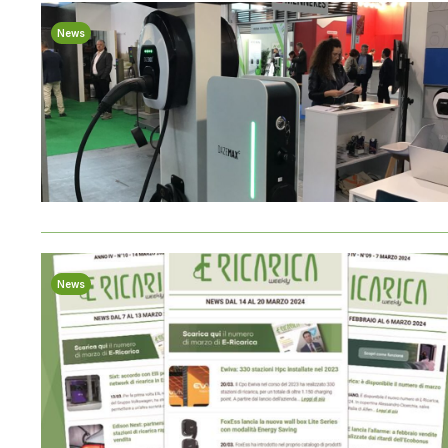
News
News