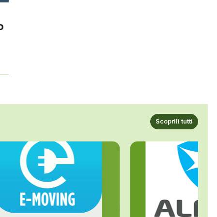
o
Scoprili tutti