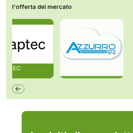
l'offerta del mercato
ZAPTEC
ZCS Azzurro