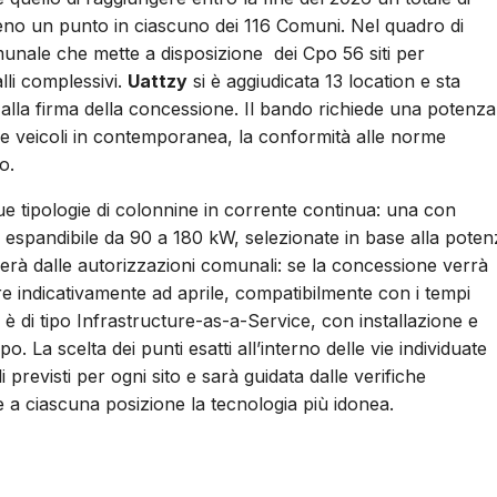
almeno un punto in ciascuno dei 116 Comuni. Nel quadro di
munale che mette a disposizione dei Cpo 56 siti per
alli complessivi.
Uattzy
si è aggiudicata 13 location e sta
alla firma della concessione. Il bando richiede una potenza
due veicoli in contemporanea, la conformità alle norme
o.
ue tipologie di colonnine in corrente continua: una con
spandibile da 90 a 180 kW, selezionate in base alla poten
enderà dalle autorizzazioni comunali: se la concessione verrà
ire indicativamente ad aprile, compatibilmente con i tempi
 è di tipo Infrastructure-as-a-Service, con installazione e
o. La scelta dei punti esatti all’interno delle vie individuate
 previsti per ogni sito e sarà guidata dalle verifiche
e a ciascuna posizione la tecnologia più idonea.