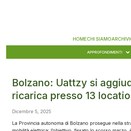
HOME
CHI SIAMO
ARCHIVI
APPROFONDIMENTI
Bolzano: Uattzy si aggiud
ricarica presso 13 locati
Dicembre 5, 2025
La Provincia autonoma di Bolzano prosegue nella strat
mobilità elettrica: l’obiettivo, fissato lo scorso marzo,