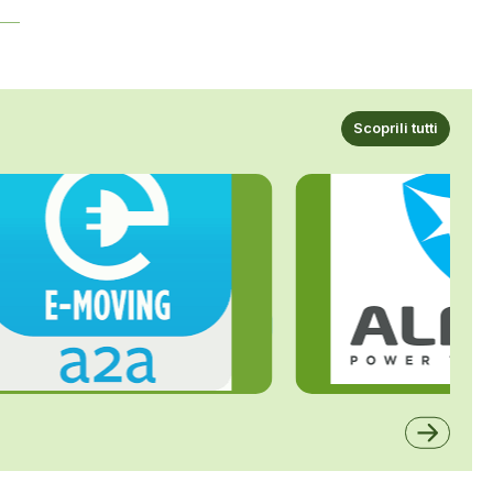
Scoprili tutti
ALFE
A2A