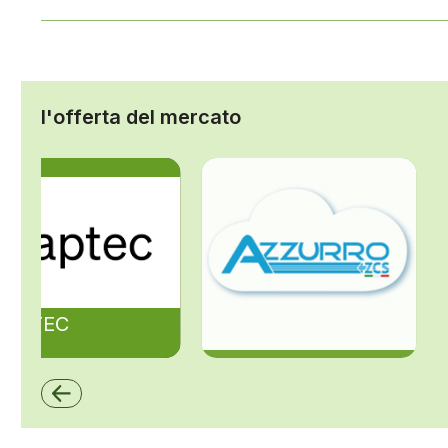
l'offerta del mercato
ZAPTEC
ZCS Azzurro