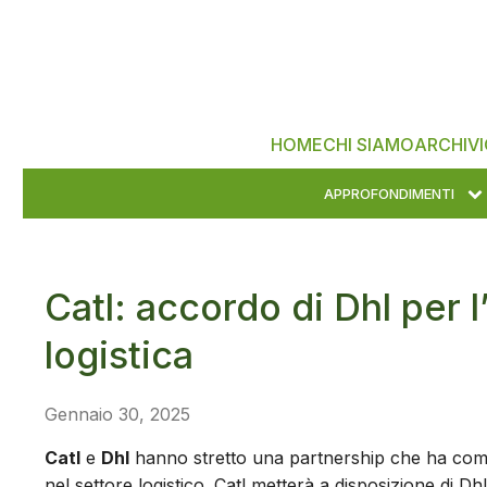
HOME
CHI SIAMO
ARCHIVI
APPROFONDIMENTI
Catl: accordo di Dhl per l
logistica
Gennaio 30, 2025
Catl
e
Dhl
hanno stretto una partnership che ha come ob
nel settore logistico. Catl metterà a disposizione di Dh