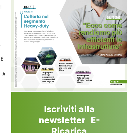
l
.
 È
 di
Iscriviti alla
newsletter E-
Ricarica