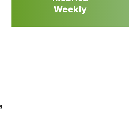
Weekly
a