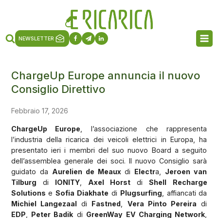
NEWSLETTER
ChargeUp Europe annuncia il nuovo
Consiglio Direttivo
Febbraio 17, 2026
ChargeUp Europe
, l’associazione che rappresenta
l’industria della ricarica dei veicoli elettrici in Europa, ha
presentato ieri i membri del suo nuovo Board a seguito
dell’assemblea generale dei soci. Il nuovo Consiglio sarà
guidato da
Aurelien de Meaux
di
Electr
a,
Jeroen van
Tilburg
di
IONITY
,
Axel Horst
di
Shell Recharge
Solutions
e
Sofia Diakhate
di
Plugsurfing
, affiancati da
Michiel Langezaal
di
Fastned
,
Vera Pinto Pereira
di
EDP
,
Peter Badik
di
GreenWay EV Charging Network
,