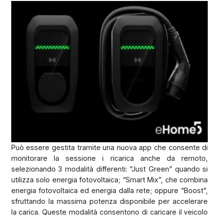
Può essere gestita tramite una nuova app che consente di
monitorare la sessione i ricarica anche da remoto,
selezionando 3 modalità differenti: “Just Green” quando si
utilizza solo energia fotovoltaica; “Smart Mix”, che combina
energia fotovoltaica ed energia dalla rete; oppure “Boost”,
sfruttando la massima potenza disponibile per accelerare
la carica. Queste modalità consentono di caricare il veicolo