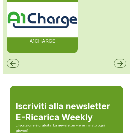
A1CHARGE
Iscriviti alla newsletter
E-Ricarica Weekly
L’iscrizione è gratuita. La newsletter viene inviato ogni
giovedì