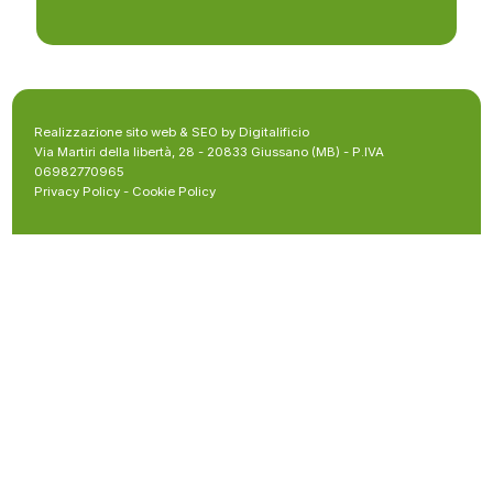
Realizzazione sito web & SEO by Digitalificio
Via Martiri della libertà, 28 - 20833 Giussano (MB) - P.IVA
06982770965
Privacy Policy
-
Cookie Policy