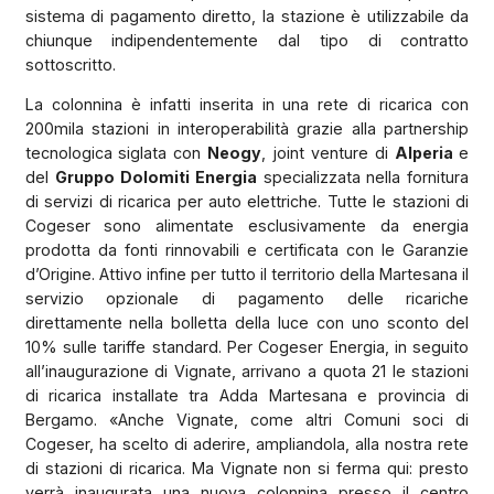
sistema di pagamento diretto, la stazione è utilizzabile da
chiunque indipendentemente dal tipo di contratto
sottoscritto.
La colonnina è infatti inserita in una rete di ricarica con
200mila stazioni in interoperabilità grazie alla partnership
tecnologica siglata con
Neogy
, joint venture di
Alperia
e
del
Gruppo Dolomiti Energia
specializzata nella fornitura
di servizi di ricarica per auto elettriche. Tutte le stazioni di
Cogeser sono alimentate esclusivamente da energia
prodotta da fonti rinnovabili e certificata con le Garanzie
d’Origine. Attivo infine per tutto il territorio della Martesana il
servizio opzionale di pagamento delle ricariche
direttamente nella bolletta della luce con uno sconto del
10% sulle tariffe standard. Per Cogeser Energia, in seguito
all’inaugurazione di Vignate, arrivano a quota 21 le stazioni
di ricarica installate tra Adda Martesana e provincia di
Bergamo. «Anche Vignate, come altri Comuni soci di
Cogeser, ha scelto di aderire, ampliandola, alla nostra rete
di stazioni di ricarica. Ma Vignate non si ferma qui: presto
verrà inaugurata una nuova colonnina presso il centro