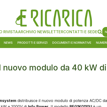
O RIVISTA
ARCHIVIO NEWSLETTER
CONTATTI E SEDE
N
NEWS
PRODOTTI E SERVIZI
DOCUMENTI E NORMATIVE
NUMERI
il nuovo modulo da 40 kW di
nsystem
distribuisce il nuovo modulo di potenza AC/DC da
 kW e 1000V di
Infy Power
. Il modello
REG1K0110U
è un