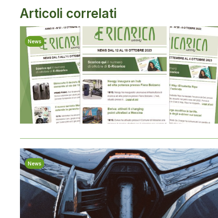
Articoli correlati
News
News