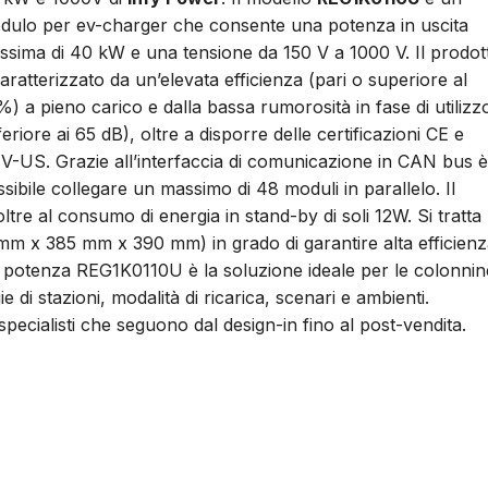
dulo per ev-charger che consente una potenza in uscita
ssima di 40 kW e una tensione da 150 V a 1000 V. Il prodot
aratterizzato da un’elevata efficienza (pari o superiore al
) a pieno carico e dalla bassa rumorosità in fase di utilizz
feriore ai 65 dB), oltre a disporre delle certificazioni CE e
V-US. Grazie all’interfaccia di comunicazione in CAN bus è
sibile collegare un massimo di 48 moduli in parallelo. Il
ltre al consumo di energia in stand-by di soli 12W. Si tratta
 mm x 385 mm x 390 mm) in grado di garantire alta efficienz
o di potenza REG1K0110U è la soluzione ideale per le colonnin
gie di stazioni, modalità di ricarica, scenari e ambienti.
pecialisti che seguono dal design-in fino al post-vendita.