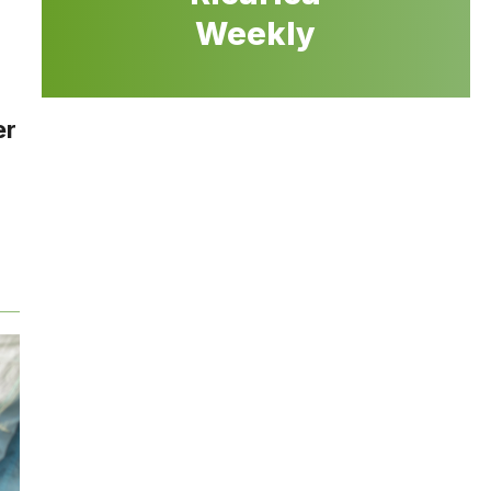
Weekly
er