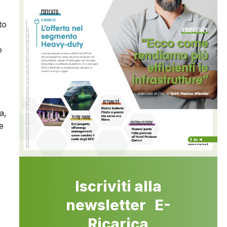
to
o
a,
e
Iscriviti alla
newsletter E-
Ricarica