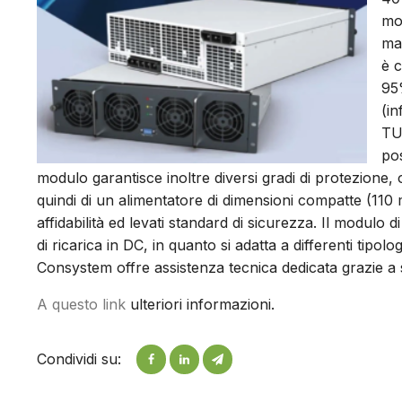
mo
ma
è c
95%
(in
TU
pos
modulo garantisce inoltre diversi gradi di protezione, o
quindi di un alimentatore di dimensioni compatte (110
affidabilità ed levati standard di sicurezza. Il modul
di ricarica in DC, in quanto si adatta a differenti tipolo
Consystem offre assistenza tecnica dedicata grazie a s
A questo link
ulteriori informazioni.
Condividi su: