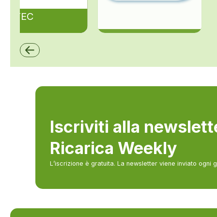
ZAPTEC
ZCS Azzurro
Iscriviti alla newslet
Ricarica Weekly
L’iscrizione è gratuita. La newsletter viene inviato ogni 