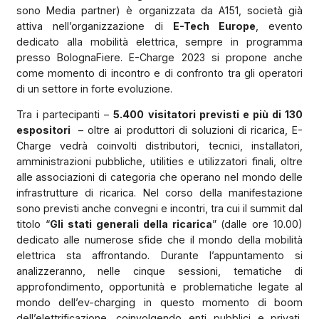
sono Media partner) è organizzata da A151, società già
attiva nell’organizzazione di
E-Tech Europe
, evento
dedicato alla mobilità elettrica, sempre in programma
presso BolognaFiere. E-Charge 2023 si propone anche
come momento di incontro e di confronto tra gli operatori
di un settore in forte evoluzione.
Tra i partecipanti –
5.400 visitatori previsti e più di 130
espositori
– oltre ai produttori di soluzioni di ricarica, E-
Charge vedrà coinvolti distributori, tecnici, installatori,
amministrazioni pubbliche, utilities e utilizzatori finali, oltre
alle associazioni di categoria che operano nel mondo delle
infrastrutture di ricarica. Nel corso della manifestazione
sono previsti anche convegni e incontri, tra cui il summit dal
titolo “
Gli stati generali della ricarica
” (dalle ore 10.00)
dedicato alle numerose sfide che il mondo della mobilità
elettrica sta affrontando. Durante l’appuntamento si
analizzeranno, nelle cinque sessioni, tematiche di
approfondimento, opportunità e problematiche legate al
mondo dell’ev-charging in questo momento di boom
dell’elettrificazione, coinvolgendo enti pubblici e privati,