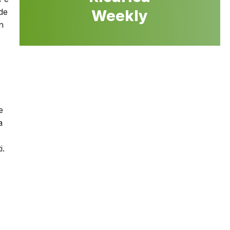
ede
Weekly
n
e
a
i.