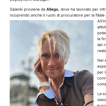
Salanki proviene da
Allego
, dove ha lavorato per oltr
ricoprendo anche il ruolo di procuratore per la filiale 
All’i
attiv
pote
la fi
del r
reali
Nel 
esper
per l
conne
comp
La sc
visio
euro