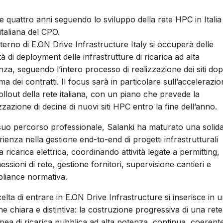
e quattro anni seguendo lo sviluppo della rete HPC in Italia
italiana del CPO.
nterno di E.ON Drive Infrastructure Italy si occuperà delle
ità di deployment delle infrastrutture di ricarica ad alta
nza, seguendo l’intero processo di realizzazione dei siti do
rma dei contratti. Il focus sarà in particolare sull’accelerazi
ollout della rete italiana, con un piano che prevede la
zzazione di decine di nuovi siti HPC entro la fine dell’anno.
suo percorso professionale, Salanki ha maturato una solid
ienza nella gestione end-to-end di progetti infrastrutturali
a ricarica elettrica, coordinando attività legate a permitting,
ssioni di rete, gestione fornitori, supervisione cantieri e
liance normativa.
elta di entrare in E.ON Drive Infrastructure si inserisce in 
ne chiara e distintiva: la costruzione progressiva di una rete
pea di ricarica pubblica ad alta potenza, continua, coerent