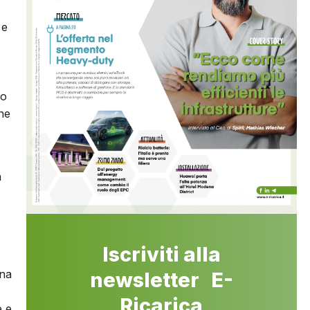
 e
po
one
a
Iscriviti alla
una
newsletter E-
Ricarica
e e