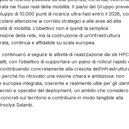
rata nei flussi reali della mobilità. Il piano del Gruppo prev
iluppo di 10.000 punti di ricarica ultra-fast entro il 2028, co
colare attenzione ai corridoi strategici e alle aree ad alta
sità di mobilità. L’obiettivo non è quindi la semplice
nsione della rete, ma la costruzione di un’infrastruttura
rata, continua e affidabile su scala europea.
tinuerò a seguire le attività di realizzazione dei siti HPC
tti, con l’obiettivo di supportare un piano di rollout rapido 
e contribuendo concretamente alla crescita dell’infrastruttur
e perché ho ritrovato una visione chiara e ambiziosa: non
e europea integrata, coerente e realmente utile per gli utent
 tecnici e operativi del deployment, un ambito che considero
concreti sul territorio e contribuire in modo tangibile alla
Orsolya Salanki.