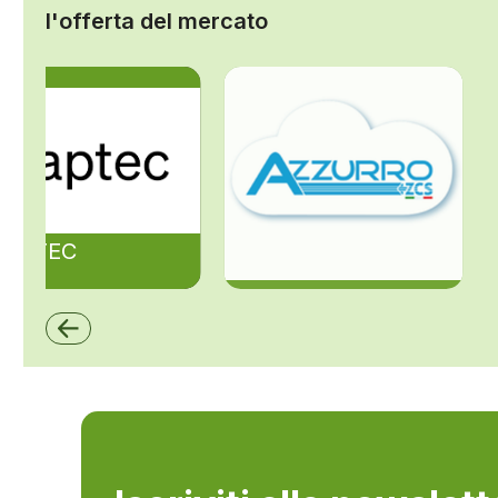
l'offerta del mercato
ZAPTEC
ZCS Azzurro