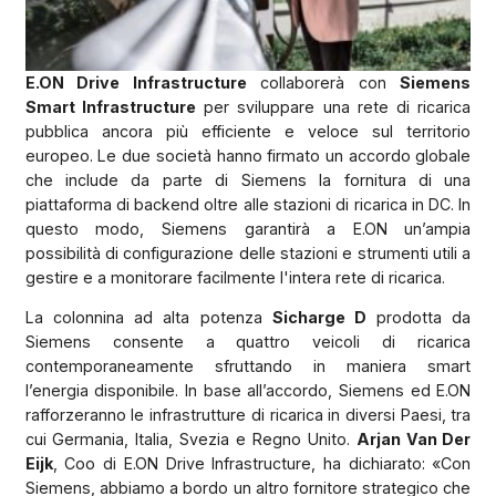
E.ON Drive Infrastructure
collaborerà con
Siemens
Smart Infrastructure
per sviluppare una rete di ricarica
pubblica ancora più efficiente e veloce sul territorio
europeo. Le due società hanno firmato un accordo globale
che include da parte di Siemens la fornitura di una
piattaforma di backend oltre alle stazioni di ricarica in DC. In
questo modo, Siemens garantirà a E.ON un’ampia
possibilità di configurazione delle stazioni e strumenti utili a
gestire e a monitorare facilmente l'intera rete di ricarica.
La colonnina ad alta potenza
Sicharge D
prodotta da
Siemens consente a quattro veicoli di ricarica
contemporaneamente sfruttando in maniera smart
l’energia disponibile. In base all’accordo, Siemens ed E.ON
rafforzeranno le infrastrutture di ricarica in diversi Paesi, tra
cui Germania, Italia, Svezia e Regno Unito.
Arjan Van Der
Eijk
, Coo di E.ON Drive Infrastructure, ha dichiarato: «Con
Siemens, abbiamo a bordo un altro fornitore strategico che