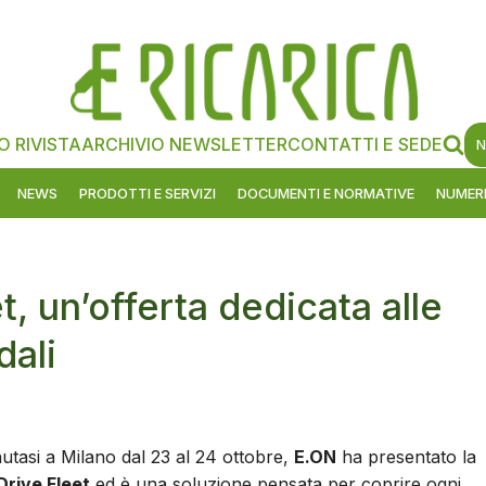
O RIVISTA
ARCHIVIO NEWSLETTER
CONTATTI E SEDE
N
NEWS
PRODOTTI E SERVIZI
DOCUMENTI E NORMATIVE
NUMERI
, un’offerta dedicata alle
dali
utasi a Milano dal 23 al 24 ottobre,
E.ON
ha presentato la
Drive Fleet
ed è una soluzione pensata per coprire ogni