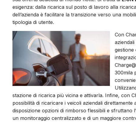
esigenza: dalla ricarica sul posto di lavoro alla ricari
dell’azienda è facilitare la transizione verso una mobi
tipologia di utente.
Con Charg
aziendali
gestione 
integrazi
Charge@P
300mila p
convenien
Utilizzan
stazione di ricarica più vicina e attivarla. Infine, co
possibilità di ricaricare i veicoli aziendali direttament
disposizione opzioni di rimborso flessibili e sfruttano 
un monitoraggio centralizzato e di un maggiore control