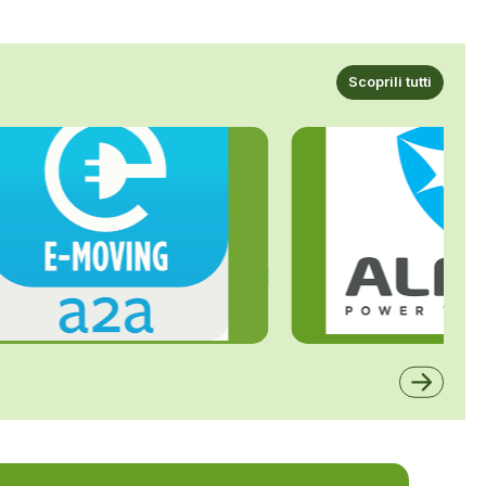
Scoprili tutti
ALFE
A2A