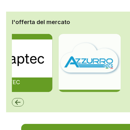
l'offerta del mercato
ZAPTEC
ZCS Azzurro