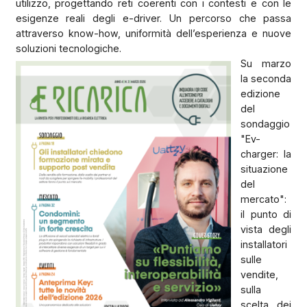
utilizzo, progettando reti coerenti con i contesti e con le
esigenze reali degli e-driver. Un percorso che passa
attraverso know-how, uniformità dell’esperienza e nuove
soluzioni tecnologiche.
Su marzo
la seconda
edizione
del
sondaggio
"Ev-
charger: la
situazione
del
mercato":
il punto di
vista degli
installatori
sulle
vendite,
sulla
scelta dei