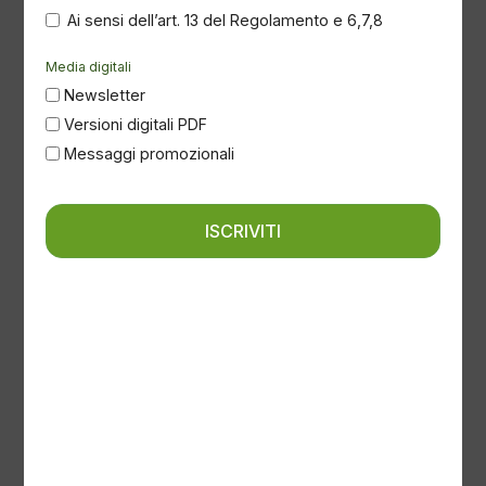
Ai sensi dell’art. 13 del Regolamento e 6,7,8
Media digitali
Newsletter
Versioni digitali PDF
Gennaio 15, 2024
Messaggi promozionali
E.ON inaugura in Germania un centro dedicato ai
test sulla ricarica
ISCRIVITI
News
Ottobre 16, 2025