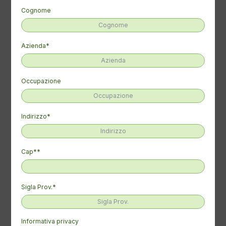
pubblica i due Decreti relativi ai fondi del PNRR disponibili
Cognome
nel 2024,
Kempower
mostra in un video l'installazione
realizzata per
Tper
a Bologna,
Plenitude Be Charge
rinuncia a oltre 1.600 colonnine finanziate dal PNRR nei
Azienda*
centri urbani.
E tanto altro ancora.
Occupazione
Se vuoi ricevere la newsletter
clicca qui
Se vuoi consultare l’archivio
clicca qui
Indirizzo*
Condividi su:
Cap**
Articoli correlati
Sigla Prov.*
News
Informativa privacy