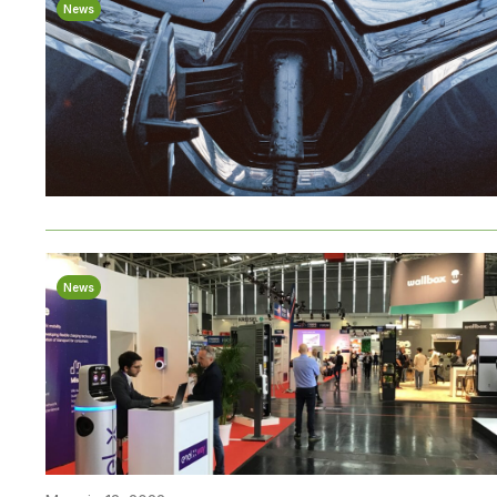
News
News