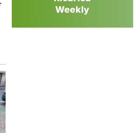
r
Weekly