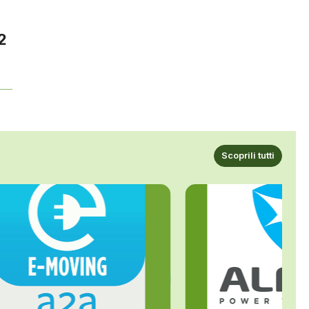
2
Scoprili tutti