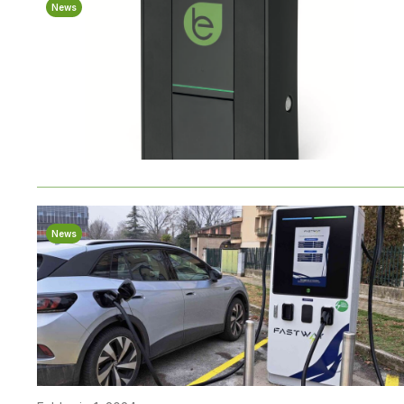
News
News