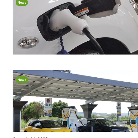
News
News