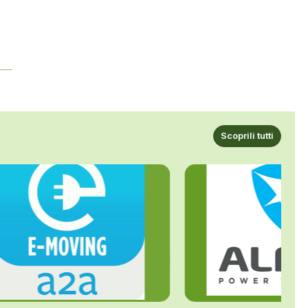
a
Scoprili tutti
ALFE