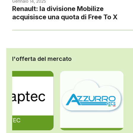
Gennaio 14, 2025
Renault: la divisione Mobilize
acquisisce una quota di Free To X
l'offerta del mercato
ZAPTEC
ZCS Azzurro