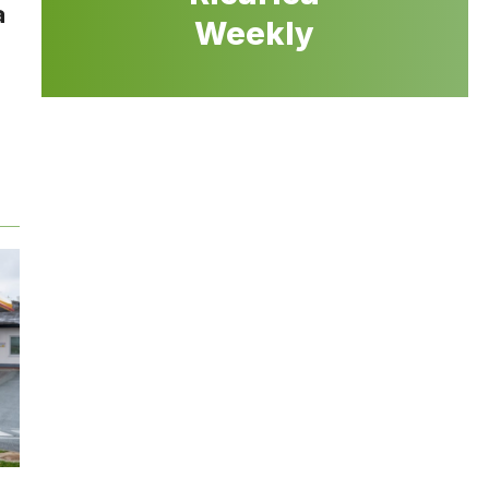
a
Weekly