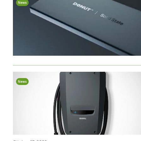
News
News