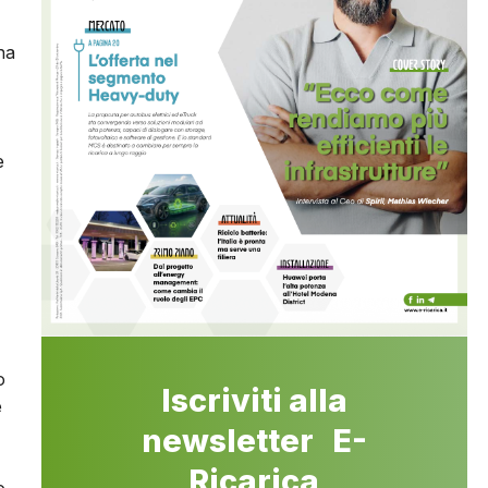
na
e
o
Iscriviti alla
e
newsletter E-
Ricarica