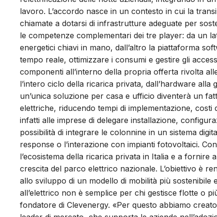
lavoro. L’accordo nasce in un contesto in cui la trans
chiamate a dotarsi di infrastrutture adeguate per soste
le competenze complementari dei tre player: da un lato
energetici chiavi in mano, dall’altro la piattaforma sof
tempo reale, ottimizzare i consumi e gestire gli accessi
componenti all’interno della propria offerta rivolta 
l’intero ciclo della ricarica privata, dall’hardware alla
un’unica soluzione per casa e ufficio diventerà un fatto
elettriche, riducendo tempi di implementazione, costi d
infatti alle imprese di delegare installazione, config
possibilità di integrare le colonnine in un sistema dig
response o l’interazione con impianti fotovoltaici. Co
l’ecosistema della ricarica privata in Italia e a forni
crescita del parco elettrico nazionale. L’obiettivo è r
allo sviluppo di un modello di mobilità più sostenibile 
all’elettrico non è semplice per chi gestisce flotte o p
fondatore di Clevenergy. «Per questo abbiamo creato 