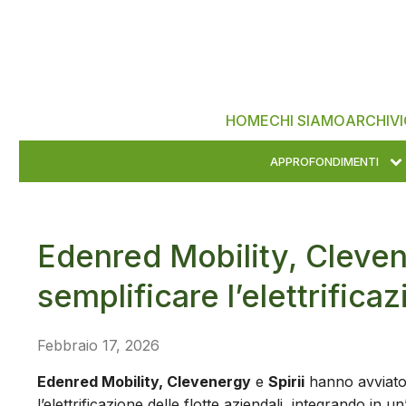
HOME
CHI SIAMO
ARCHIVI
APPROFONDIMENTI
Edenred Mobility, Cleven
semplificare l’elettrificaz
Febbraio 17, 2026
Edenred Mobility, Clevenergy
e
Spirii
hanno avviato 
l’elettrificazione delle flotte aziendali, integrando in 