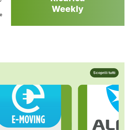
o
Weekly
te
Scoprili tutti