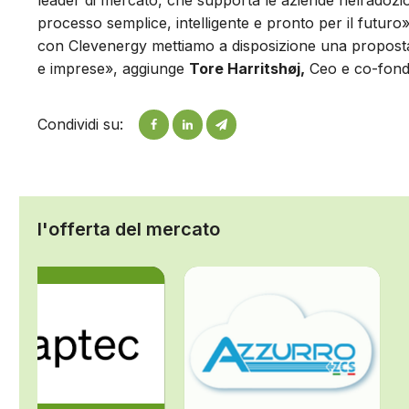
leader di mercato, che supporta le aziende nell’adozion
processo semplice, intelligente e pronto per il futuro».
con Clevenergy mettiamo a disposizione una proposta 
e imprese», aggiunge
Tore Harritshøj,
Ceo e co-fondat
Condividi su:
l'offerta del mercato