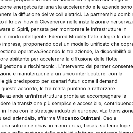
izione energetica italiana sta accelerando e le aziende sono
nere la diffusione dei veicoli elettrici. La partnership combi
 il know-how di Clevenergy nelle installazioni e nei servizi
tware di Spirii, pensata per monitorare le infrastrutture in
 in modo intelligente. Edenred Mobility Italia integra le due
alle imprese, proponendo così un modello unificato che copr
 gestione operativa.Secondo le tre aziende, la disponibilità di
re abilitante per accelerare la diffusione delle flotte
i gestione e rischi tecnici. L’intervento dei partner consente
urazione e manutenzione a un unico interlocutore, con la
itale già predisposto per scenari futuri come il demand
n questo accordo, le tre realtà puntano a rafforzare
re alle aziende un’infrastruttura pronta ad accompagnare la
endere la transizione più semplice e accessibile, contribuend
e in linea con le strategie industriali europee. «La transizion
iù sedi aziendali», afferma
Vincenzo Quintani
, Ceo e
una soluzione chiavi in mano unica, basata su tecnologie