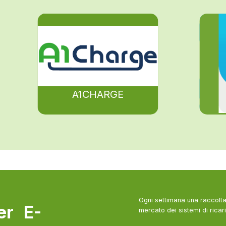
A1CHARGE
Ogni settimana una raccolta 
ter E-
mercato dei sistemi di ricari