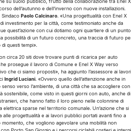
che su suolo pubblico, frutto della collaborazione tra Enel X
rso dell’autunno e dell’inverno con nuove installazioni.
il Sindaco
Paolo Calcinaro
. «Una progettualità con Enel X
i investimento per la città, come testimoniato anche da
ue quest’azione con cui dotiamo ogni quartiere di un punto
a possibilità di un futuro concreto, una traccia di futuro pe
di questi tempi».
on circa 20 siti dove trovare punti di ricarica per auto
iche prosegue il lavoro di Comune e Enel X Way verso
ttivo che ci siamo proposti», ha aggiunto l’assessore ai lavor
ci
Ingrid Luciani
. «Ovvero quello dell’attenzione anche in
 senso verso l’ambiente, di una città che sa accogliere con 
tà sostenibile, come visto in questi giorni con auto, anche di
i stranieri, che hanno fatto il loro pieno nelle colonnine di
ca elettrica sparse nel territorio comunale. Un’azione che si
alle progettualità e ai lavori pubblici portati avanti fino a
 momento, che vogliono agevolare una mobilità non
on Porto San Giorgio e i percorsi ciclabili costieri e interni