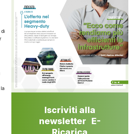
 di
r
i
la
Iscriviti alla
newsletter E-
Ricarica