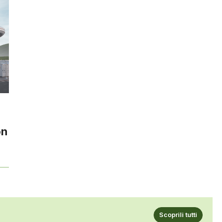
on
Scoprili tutti