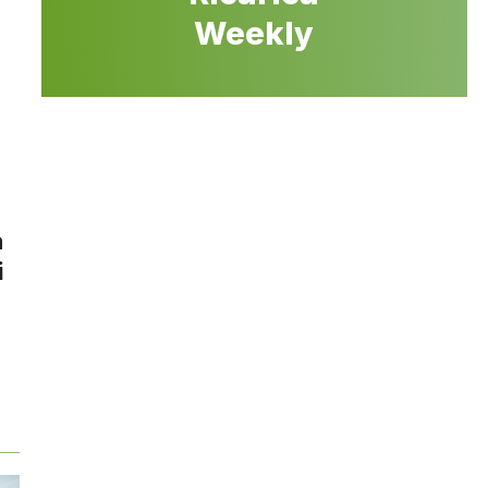
Weekly
a
i