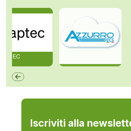
ZAPTEC
ZCS Azzurro
Iscriviti alla newslet