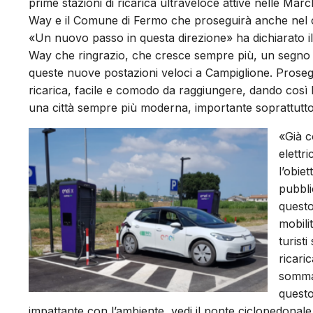
prime stazioni di ricarica ultraveloce attive nelle Mar
Way e il Comune di Fermo che proseguirà anche nel co
«Un nuovo passo in questa direzione» ha dichiarato 
Way che ringrazio, che cresce sempre più, un segno d
queste nuove postazioni veloci a Campiglione. Proseg
ricarica, facile e comodo da raggiungere, dando così l
una città sempre più moderna, importante soprattutto 
«Già c
elettr
l’obie
pubbli
questo
mobili
turist
ricari
somma 
questo
impattante con l’ambiente, vedi il ponte ciclopedonale c