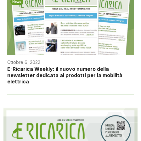
News
Ottobre 6, 2022
E-Ricarica Weekly: il nuovo numero della
newsletter dedicata ai prodotti per la mobilità
elettrica