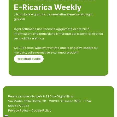
E-Ricarica Weekly
L’iscrizione è gratuita. La newsletter viene inviato ogni
giovedì
Ogni settimana una raccolta aggiornata di notizie e
informazioni che riguardano il mercato dei sistemi di ricarica
per mobilità elettrica.
Su E-Ricarica Weekly trovi tutto quello che devi sapere sul
mercato, sulle normative e sui nuovi prodotti.
Registrati subito
Realizzazione sito web & SEO by Digitalificio
Via Martiri della libertà, 28 - 20833 Giussano (MB) - P.IVA
06982770965
Privacy Policy
-
Cookie Policy