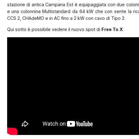
stazione di antica Campana Est è equipaggiata con due colo
e una colonnina Multistandard da 64 kW che con sente la rica
CCS 2, CHAdeMO e in AC fino a 2 kW con cavo di Tipo 2.
Qui sotto è possibile vedere il nuovo spot di
Free To X