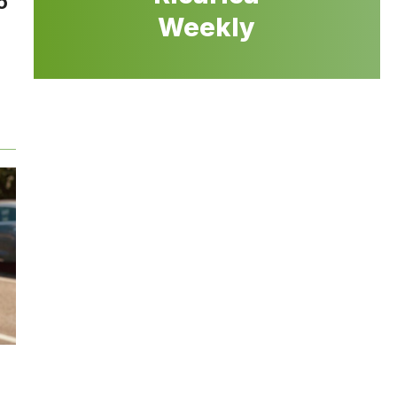
o
Weekly