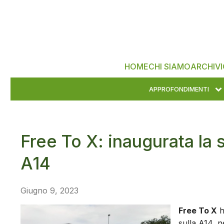
HOME
CHI SIAMO
ARCHIVI
APPROFONDIMENTI
Free To X: inaugurata la 
A14
Giugno 9, 2023
Free To X
h
sulla A14, n