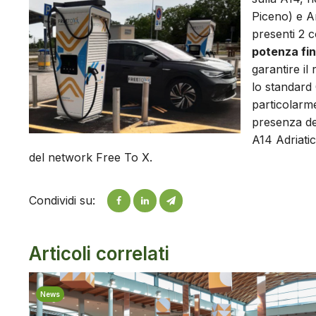
Piceno) e An
presenti 2 
potenza fi
garantire il
lo standard
particolarme
presenza del
A14 Adriati
del network Free To X.
Condividi su:
Articoli correlati
News