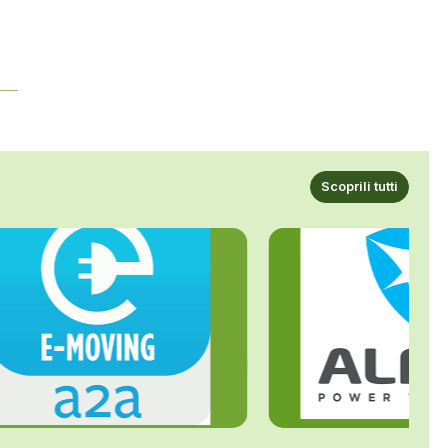
Scoprili tutti
ALFE
A2A