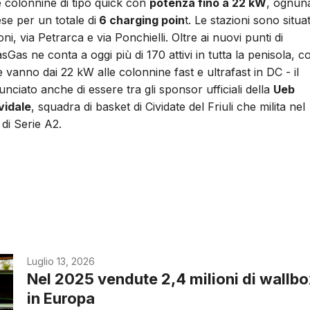
re colonnine di tipo quick con
potenza fino a 22 kW
, ognun
se per un totale di
6 charging poin
t. Le stazioni sono situa
ni, via Petrarca e via Ponchielli. Oltre ai nuovi punti di
asGas ne conta a oggi più di 170 attivi in tutta la penisola, c
vanno dai 22 kW alle colonnine fast e ultrafast in DC - il
ciato anche di essere tra gli sponsor ufficiali della
Ueb
vidale
, squadra di basket di Cividate del Friuli che milita nel
di Serie A2.
Luglio 13, 2026
Nel 2025 vendute 2,4 milioni di wallb
in Europa