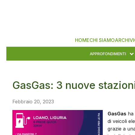
HOME
CHI SIAMO
ARCHIVI
APPROFONDIMENTI
GasGas: 3 nuove stazioni
Febbraio 20, 2023
GasGas
ha 
di veicoli e
grazie a un