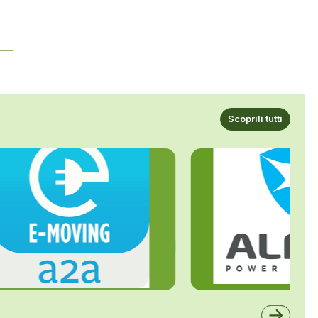
Scoprili tutti
ALFE
A2A