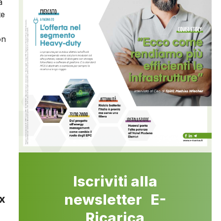
a
te
on
Iscriviti alla
newsletter E-
ox
Ricarica