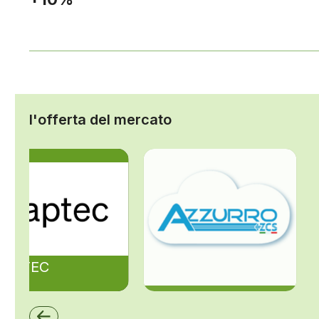
l'offerta del mercato
ZAPTEC
ZCS Azzurro