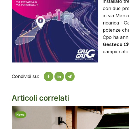
installato t
con due pre
in via Manzo
ricarica - G
potenze che 
Cpo ha annun
Gesteco Ci
campionato 
Condividi su:
Articoli correlati
News