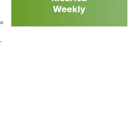
Weekly
mo
.
-