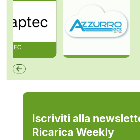
ZAPTEC
ZCS Azzurro
Iscriviti alla newslet
Ricarica Weekly