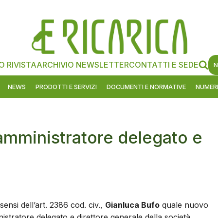
O RIVISTA
ARCHIVIO NEWSLETTER
CONTATTI E SEDE
N
NEWS
PRODOTTI E SERVIZI
DOCUMENTI E NORMATIVE
NUMERI
amministratore delegato e
ensi dell’art. 2386 cod. civ.,
Gianluca Bufo
quale nuovo
stratore delegato e direttore generale della società.