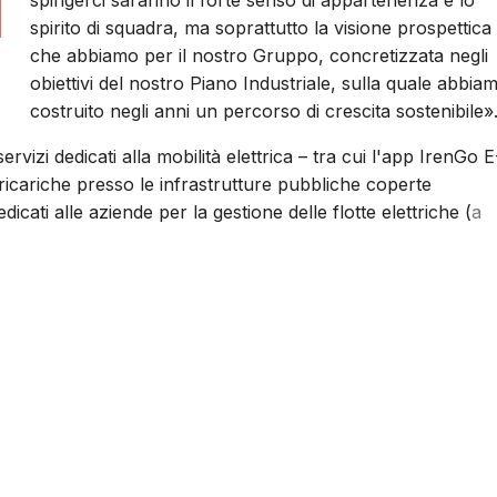
spingerci saranno il forte senso di appartenenza e lo
spirito di squadra, ma soprattutto la visione prospettica
che abbiamo per il nostro Gruppo, concretizzata negli
obiettivi del nostro Piano Industriale, sulla quale abbia
costruito negli anni un percorso di crescita sostenibile»
ervizi dedicati alla mobilità elettrica – tra cui l'app IrenGo E
ricariche presso le infrastrutture pubbliche coperte
dicati alle aziende per la gestione delle flotte elettriche (
a