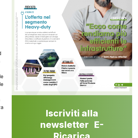
d
a
le
le
a
ra
Iscriviti alla
newsletter E-
Ricarica