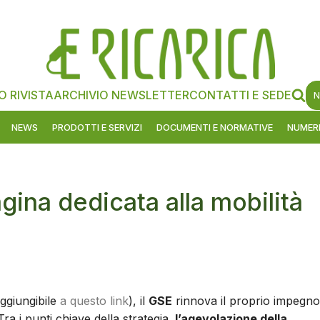
O RIVISTA
ARCHIVIO NEWSLETTER
CONTATTI E SEDE
N
NEWS
PRODOTTI E SERVIZI
DOCUMENTI E NORMATIVE
NUMERI
gina dedicata alla mobilità
ggiungibile
a questo link
), il
GSE
rinnova il proprio impegno
 Tra i punti chiave della strategia,
l’agevolazione della