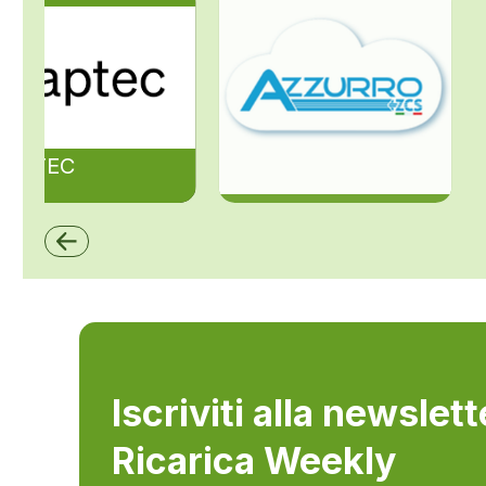
ZAPTEC
ZCS Azzurro
Iscriviti alla newslet
Ricarica Weekly