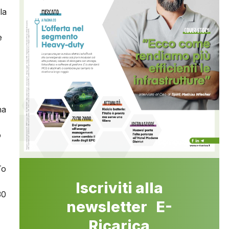
la
e
na
o
To
Iscriviti alla
30
newsletter E-
Ricarica