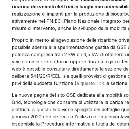
ricarica dei veicoli elettrici in luoghi non accessibil
realizzazione di impianti per la produzione di biocarbura
attivamente nel PNIEC (Piano Nazionale Integrato per l
misure di intervento, anche lo sviluppo della mobilità e
Proprio in merito all’agevolazione delle ricariche privat
possibile aderire alla sperimentazione gestita da GSE c
potenza compresa tra i 2 kW e i 4,5 kW di ottenere u
veicolo nelle ore notturne oppure durante i giorni fe
web è possibile consultare direttamente la sezione dedic
delibera 541/20/R/EEL, sia quelli provvisti di gestione 
privi della suddetta funzione (
a questo link
la sezione c
La nuova pagina del sito GSE dedicata alla mobilità s
Grid, tecnologia che consente di utilizzare la carica r
elettrica.
A questo link
viene spiegata del dettaglio que
gennaio 2020 che ne regola l’utilizzo e l’implementazi
disponibile la Procedura informativa a tutela dei detent