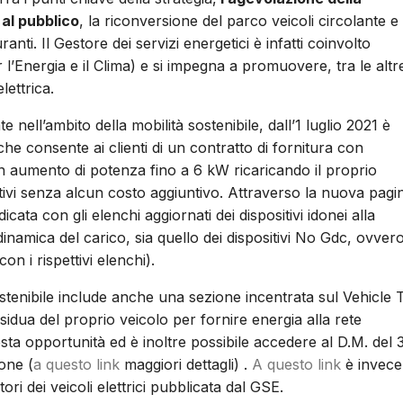
i al pubblico
, la riconversione del parco veicoli circolante e 
nti. Il Gestore dei servizi energetici è infatti coinvolto
’Energia e il Clima) e si impegna a promuovere, tra le altr
lettrica.
e nell’ambito della mobilità sostenibile, dall’1 luglio 2021 è
he consente ai clienti di un contratto di fornitura con
n aumento di potenza fino a 6 kW ricaricando il proprio
stivi senza alcun costo aggiuntivo. Attraverso la nuova pagi
ata con gli elenchi aggiornati dei dispositivi idonei alla
dinamica del carico, sia quello dei dispositivi No Gdc, ovver
on i rispettivi elenchi).
ostenibile include anche una sezione incentrata sul Vehicle 
esidua del proprio veicolo per fornire energia alla rete
sta opportunità ed è inoltre possibile accedere al D.M. del 
one (
a questo link
maggiori dettagli) .
A questo link
è invece
ori dei veicoli elettrici pubblicata dal GSE.