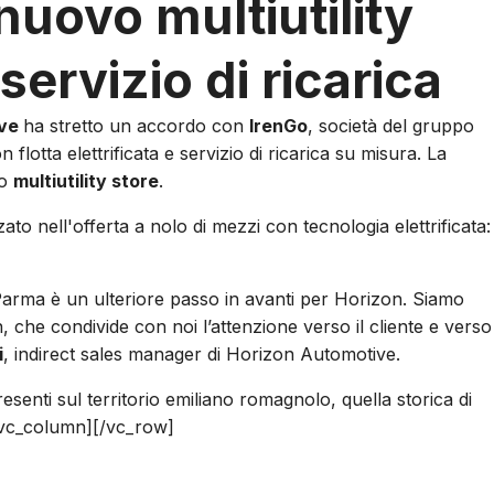
nuovo multiutility
ervizio di ricarica
ive
ha stretto un accordo con
IrenGo
, società del gruppo
 flotta elettrificata e servizio di ricarica su misura. La
vo
multiutility store
.
zato nell'offerta a nolo di mezzi con tecnologia elettrificata:
Parma è un ulteriore passo in avanti per Horizon. Siamo
, che condivide con noi l’attenzione verso il cliente e verso
i
, indirect sales manager di Horizon Automotive.
senti sul territorio emiliano romagnolo, quella storica di
[/vc_column][/vc_row]