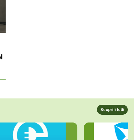
l
Scoprili tutti