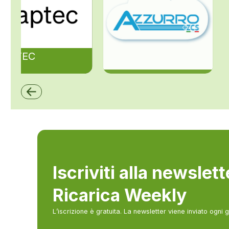
ZAPTEC
ZCS Azzurro
Iscriviti alla newslet
Ricarica Weekly
L’iscrizione è gratuita. La newsletter viene inviato ogni 