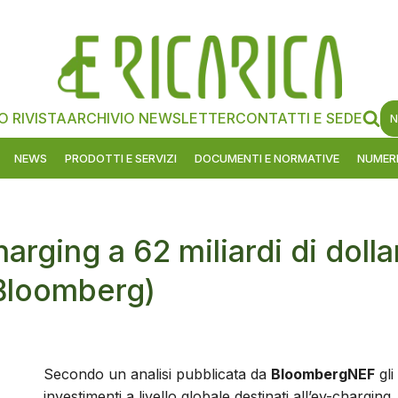
O RIVISTA
ARCHIVIO NEWSLETTER
CONTATTI E SEDE
N
NEWS
PRODOTTI E SERVIZI
DOCUMENTI E NORMATIVE
NUMERI
arging a 62 miliardi di dolla
Bloomberg)
Secondo un analisi pubblicata da
BloombergNEF
gli
investimenti a livello globale destinati all’ev-charging,