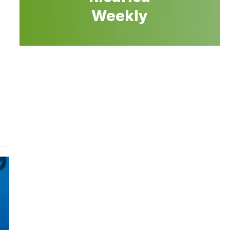
Weekly
a