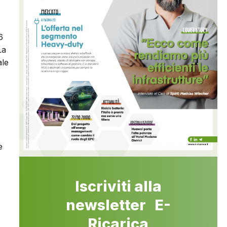
6
La
ale
e
Iscriviti alla
newsletter E-
Ricarica