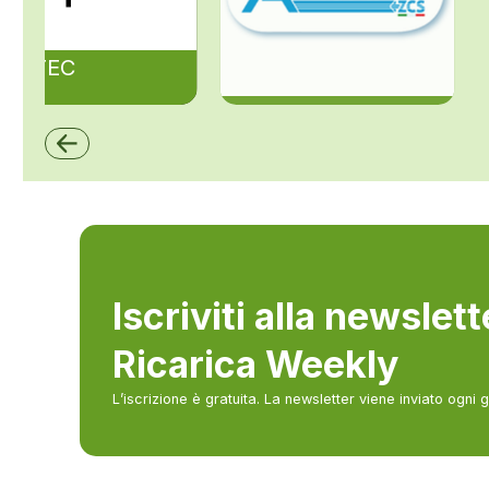
ZAPTEC
ZCS Azzurro
Iscriviti alla newslet
Ricarica Weekly
L’iscrizione è gratuita. La newsletter viene inviato ogni 