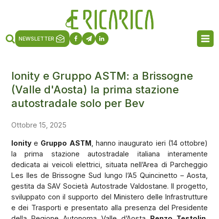
NEWSLETTER
Ionity e Gruppo ASTM: a Brissogne
(Valle d'Aosta) la prima stazione
autostradale solo per Bev
Ottobre 15, 2025
Ionity
e
Gruppo ASTM
, hanno inaugurato ieri (14 ottobre)
la prima stazione autostradale italiana interamente
dedicata ai veicoli elettrici, situata nell’Area di Parcheggio
Les Iles de Brissogne Sud lungo l’A5 Quincinetto – Aosta,
gestita da SAV Società Autostrade Valdostane. Il progetto,
sviluppato con il supporto del Ministero delle Infrastrutture
e dei Trasporti e presentato alla presenza del Presidente
della Regione Autonoma Valle d’Aosta
Renzo Testolin
,