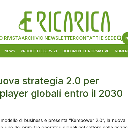
O RIVISTA
ARCHIVIO NEWSLETTER
CONTATTI E SEDE
N
NEWS
PRODOTTI E SERVIZI
DOCUMENTI E NORMATIVE
NUMERI
ova strategia 2.0 per
 player globali entro il 2030
o modello di business e presenta “Kempower 2.0”, la nuova
e uno dei primi tre operatori globali nel settore della ricari