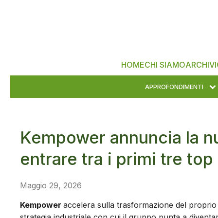
HOME
CHI SIAMO
ARCHIVI
APPROFONDIMENTI
Kempower annuncia la nu
entrare tra i primi tre top
Maggio 29, 2026
Kempower
accelera sulla trasformazione del propri
strategia industriale con cui il gruppo punta a diventar