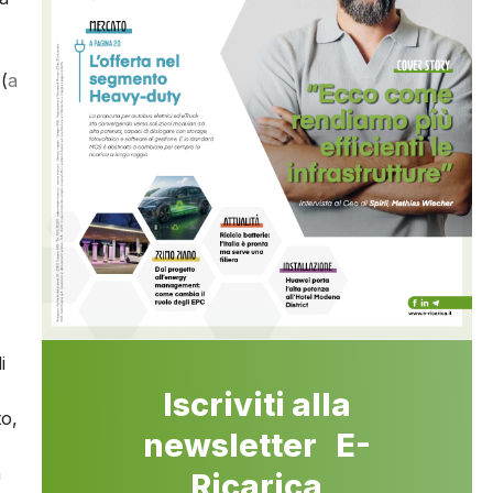
(
a
i
Iscriviti alla
to,
newsletter E-
a
Ricarica