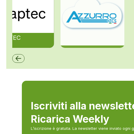
ZAPTEC
ZCS Azzurro
Iscriviti alla newslet
Ricarica Weekly
L’iscrizione è gratuita. La newsletter viene inviato ogni 