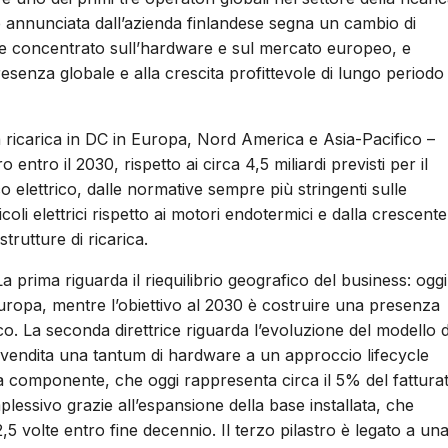
p annunciata dall’azienda finlandese segna un cambio di
te concentrato sull’hardware e sul mercato europeo, e
resenza globale e alla crescita profittevole di lungo periodo 
la ricarica in DC in Europa, Nord America e Asia-Pacifico –
entro il 2030, rispetto ai circa 4,5 miliardi previsti per il
 elettrico, dalle normative sempre più stringenti sulle
li elettrici rispetto ai motori endotermici e dalla crescente
strutture di ricarica.
 La prima riguarda il riequilibrio geografico del business: oggi
uropa, mentre l’obiettivo al 2030 è costruire una presenza
o. La seconda direttrice riguarda l’evoluzione del modello d
 vendita una tantum di hardware a un approccio lifecycle
ma componente, che oggi rappresenta circa il 5% del fattura
ssivo grazie all’espansione della base installata, che
,5 volte entro fine decennio. Il terzo pilastro è legato a un