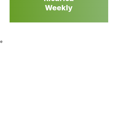
Weekly
ne