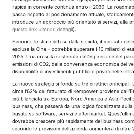
rapida in corrente continua entro il 2030. La roadma
passo rispetto al posizionamento attuale, storicamen
introduce un approccio più orientato ai servizi, alla p
questo link ulteriori dettagli
).
Secondo le stime diffuse dalla società, il mercato del
esclusa la Cina – potrebbe superare i 10 miliardi di euro 
2025. Una crescita sostenuta dall’espansione del parco
emissioni di CO2, dalla convenienza economica dei veico
disponibilità di investimenti pubblici e privati nelle infra
La nuova strategia si fonda su tre direttrici principali.
circa l’82% del fatturato di Kempower proviene dall’E
più bilanciata tra Europa, Nord America e Asia-Pacific
business, che passerà da una logica focalizzata sulla
basato su software, servizi e aftermarket. Quest’ulti
dovrebbe crescere più rapidamente del business comple
secondo le previsioni dell’azienda aumenterà di oltre 2