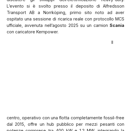
L’evento si è svolto presso il deposito di
Alfredsson
Transport AB
a Norrköping, primo sito noto ad aver
ospitato una sessione di ricarica reale con protocollo MCS
ufficiale, avvenuta nell’agosto 2025 su un camion
Scania
con caricatore Kempower.
Il
centro, operativo con una flotta completamente fossil-free
dal 2015, offre un hub pubblico per mezzi pesanti con
potenze comprese tra 400 kW e 1,2 MW, integrando la