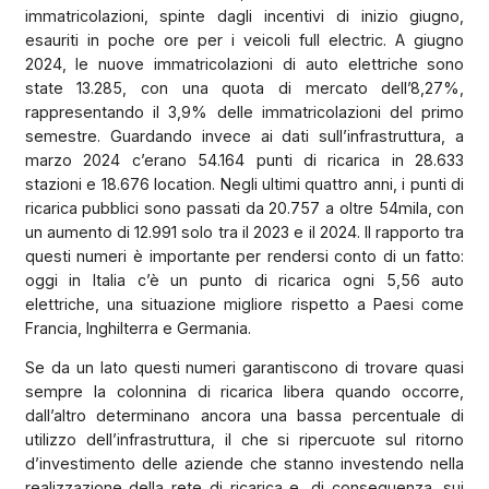
immatricolazioni, spinte dagli incentivi di inizio giugno,
esauriti in poche ore per i veicoli full electric. A giugno
2024, le nuove immatricolazioni di auto elettriche sono
state 13.285, con una quota di mercato dell’8,27%,
rappresentando il 3,9% delle immatricolazioni del primo
semestre. Guardando invece ai dati sull’infrastruttura, a
marzo 2024 c’erano 54.164 punti di ricarica in 28.633
stazioni e 18.676 location. Negli ultimi quattro anni, i punti di
ricarica pubblici sono passati da 20.757 a oltre 54mila, con
un aumento di 12.991 solo tra il 2023 e il 2024. Il rapporto tra
questi numeri è importante per rendersi conto di un fatto:
oggi in Italia c’è un punto di ricarica ogni 5,56 auto
elettriche, una situazione migliore rispetto a Paesi come
Francia, Inghilterra e Germania.
Se da un lato questi numeri garantiscono di trovare quasi
sempre la colonnina di ricarica libera quando occorre,
dall’altro determinano ancora una bassa percentuale di
utilizzo dell’infrastruttura, il che si ripercuote sul ritorno
d’investimento delle aziende che stanno investendo nella
realizzazione della rete di ricarica e, di conseguenza, sui