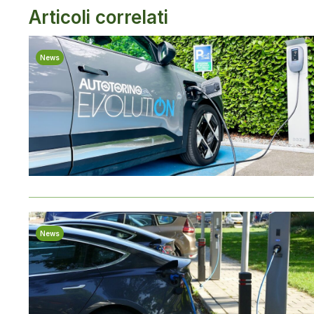
Articoli correlati
News
News