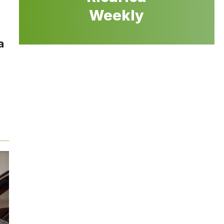
Weekly
a