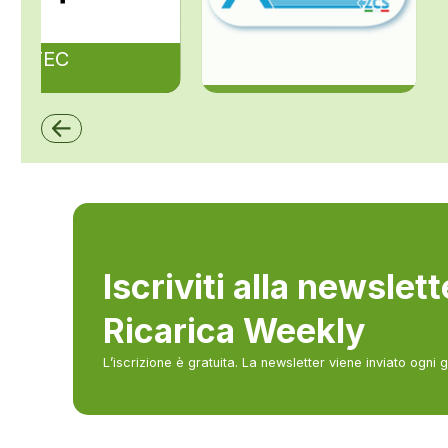
ZAPTEC
ZCS Azzurro
Iscriviti alla newslet
Ricarica Weekly
L’iscrizione è gratuita. La newsletter viene inviato ogni 