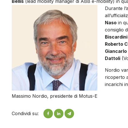
Bellis
(lead mobility manager di ABB e-mobility) in qual
Durante l’
all’ufficia
Naso
in qu
consiglio d
Biscardini
Roberto C
Giancarlo
Dattoli
(Vo
Nordio van
ricoperto 
incarichi i
Massimo Nordio, presidente di Motus-E
Condividi su: