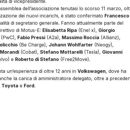
ità di vicepresidente.
assemblea dell’associazione tenutasi lo scorso 11 marzo, olt
lizzazione dei nuovi incarichi, è stato confermato
Francesco
alità di segretario generale. Fanno attualmente parte del
irettivo di Motus-E:
Elisabetta Ripa
(Enel x),
Giorgio
(PwC),
Fabio Pressi
(A2a),
Massimo Roccia
(Allianz),
olicchio
(Be Charge),
Johann Wohlfarter
(Neogy),
 Morandi
(Cobat),
Stefano Mottarelli
(Tesla),
Giovanni
lvo) e
Roberto di Stefano
(Free2Move).
ta un’esperienza di oltre 12 anni in
Volkswagen
, dove ha
anche la carica di amministratore delegato, oltre a preceden
n
Toyota
e
Ford
.