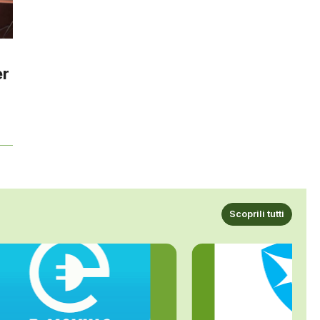
er
Scoprili tutti